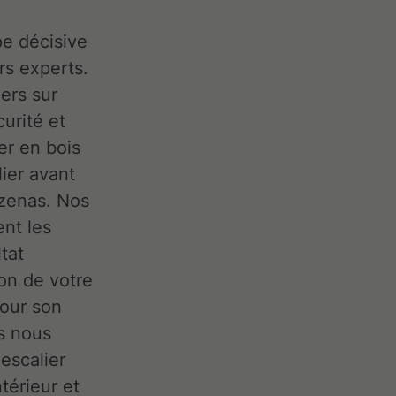
e décisive
rs experts.
ers sur
urité et
er en bois
lier avant
ézenas. Nos
ent les
tat
ion de votre
pour son
us nous
escalier
térieur et