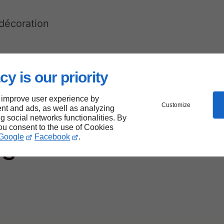
 décoration
cy is our priority
 improve user experience by
Customize
nt and ads, as well as analyzing
r
ng social networks functionalities. By
you consent to the use of Cookies
Google
Facebook
.
rs