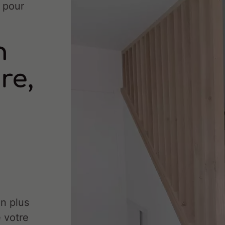
 pour
n
re,
n plus
e votre