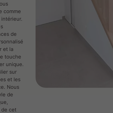
nous
re comme
intérieur.
us
nces de
rsonnalisé
 et la
ne touche
er unique.
ier sur
es et les
ce. Nous
yle de
que,
 de cet