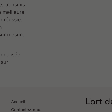
e, transmis
e meilleure
er réussie.
n
 sur mesure
onnalisée
 sur
L'art d
Accueil
Contactez-nous