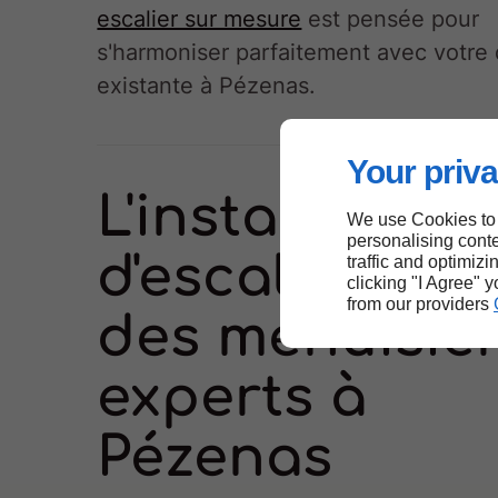
escalier sur mesure
est pensée pour
s'harmoniser parfaitement avec votre
existante à Pézenas.
Your priva
L'installation
We use Cookies to
personalising conte
d'escaliers pa
traffic and optimizi
clicking "I Agree" 
from our providers
des menuisie
experts à
Pézenas