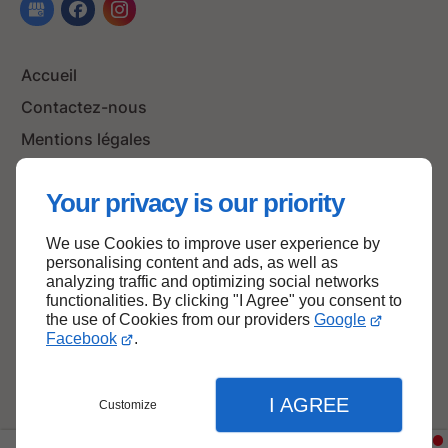
Accueil
Contactez-nous
Mentions légales
Plan du site
Your privacy is our priority
We use Cookies to improve user experience by
Haut de page
personalising content and ads, as well as
analyzing traffic and optimizing social networks
functionalities. By clicking "I Agree" you consent to
the use of Cookies from our providers
Google
Facebook
.
I AGREE
Customize