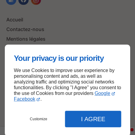
Accueil
Contactez-nous
Mentions légales
Plan du site
Your privacy is our priority
We use Cookies to improve user experience by
Haut de page
personalising content and ads, as well as
analyzing traffic and optimizing social networks
functionalities. By clicking "I Agree" you consent to
the use of Cookies from our providers
Google
Facebook
.
I AGREE
Customize