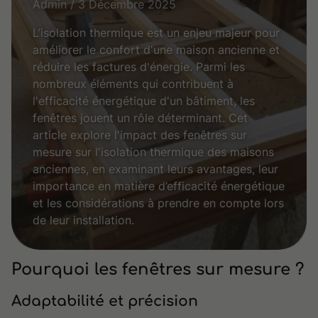
Admin / 3 Décembre 2025
L’isolation thermique est un enjeu majeur pour
améliorer le confort d'une maison ancienne et
réduire les factures d'énergie. Parmi les
nombreux éléments qui contribuent à
l'efficacité énergétique d'un bâtiment, les
fenêtres jouent un rôle déterminant. Cet
article explore l'impact des fenêtres sur
mesure sur l'isolation thermique des maisons
anciennes, en examinant leurs avantages, leur
importance en matière d’efficacité énergétique
et les considérations à prendre en compte lors
de leur installation.
Pourquoi les fenêtres sur mesure ?
Adaptabilité et précision